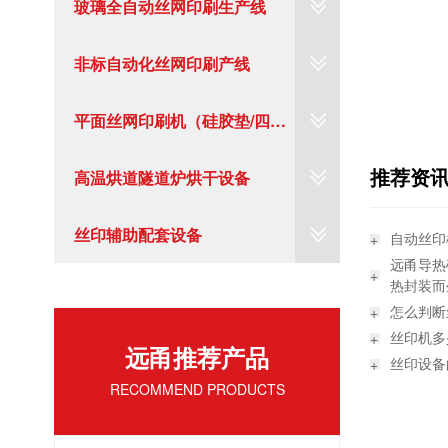
玻璃全自动丝网印刷生产线
非标自动化丝网印刷产线
平面丝网印刷机（硅胶垫/四工
推荐资
位转盘/塑料/标牌）
高温烘道隧道炉烘干设备
丝印辅助配套设备
自动丝印
远甬导热
热封装而
怎么判断
丝印机多
远甬推荐产品
丝印设备
RECOMMEND PRODUCTS