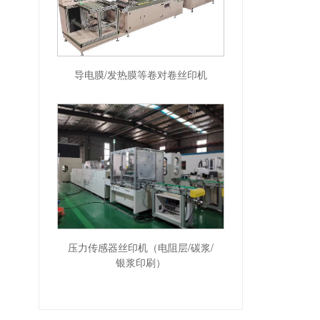
导电膜/发热膜等卷对卷丝印机
压力传感器丝印机（电阻层/碳浆/
银浆印刷）