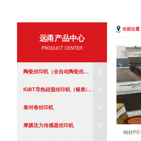
当前位置
远甬产品中心
PRODUCT CENTER
陶瓷丝印机（全自动陶瓷丝印
线）
IGBT导热硅脂丝印机（银浆/碳
浆/陶瓷）
卷对卷丝印机
厚膜压力传感器丝印机
钢材P