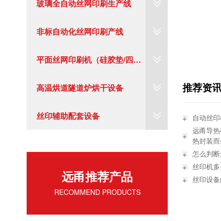
玻璃全自动丝网印刷生产线
非标自动化丝网印刷产线
平面丝网印刷机（硅胶垫/四工
推荐资
位转盘/塑料/标牌）
高温烘道隧道炉烘干设备
丝印辅助配套设备
自动丝印
远甬导热
热封装而
怎么判断
丝印机多
远甬推荐产品
丝印设备
RECOMMEND PRODUCTS