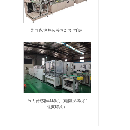
导电膜/发热膜等卷对卷丝印机
压力传感器丝印机（电阻层/碳浆/
银浆印刷）