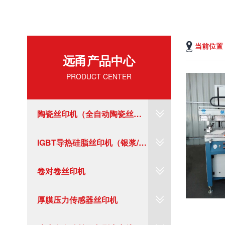
当前位置
远甬产品中心
PRODUCT CENTER
陶瓷丝印机（全自动陶瓷丝印
线）
IGBT导热硅脂丝印机（银浆/碳
浆/陶瓷）
卷对卷丝印机
厚膜压力传感器丝印机