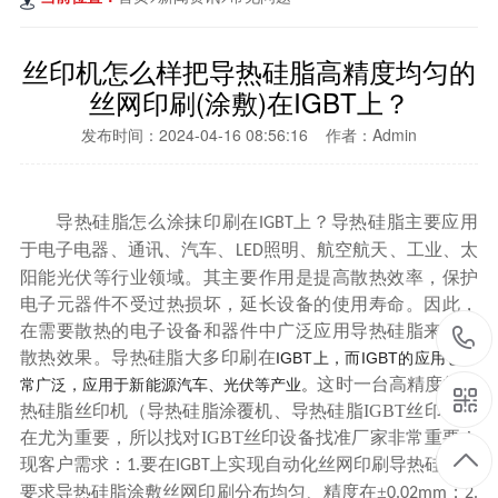
丝印机怎么样把导热硅脂高精度均匀的
丝网印刷(涂敷)在IGBT上？
发布时间：2024-04-16 08:56:16 作者：Admin
导热硅脂怎么涂抹印刷在
上？导
热硅脂主要应用
IGBT
于电子电器、通讯、汽车、
照明、航空航天、工业、太
LED
阳能光伏等行业领域。其主要作用是提高散热效率，保护
电子元器件不受过热损坏，延长设备的使用寿命。因此，
在需要散热的电子设备和器件中广泛应用导热硅脂来提高
散热效果。导热硅脂大多印刷在
IGBT
IGBT
上，而
的应用也非
这时
一台高精度的导
常广泛，应用于新能源汽车、光伏等产业。
热硅脂丝印机（导热硅脂涂覆机、导热硅脂
IGBT丝印机）
在尤为重要，所以找对IGBT丝印设备找准厂家非常重要！
现客户需求：
要在
上实现自动化丝网印刷导热硅脂，
1.
IGBT
要求导热硅脂涂敷丝网印刷分布均匀、精度在±
；
0.02mm
2.