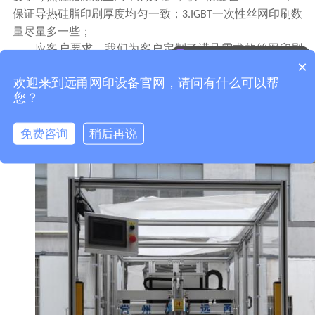
保证导热硅脂印刷厚度均匀一致；
一次性丝网印刷数
3.IGBT
量尽量多一些；
应客户要求，我们为客户定制了满足需求的丝网印刷
可以介绍下你们的产品么？
×
方案，从保证
在丝网印刷中的定位固定
的模具
IGBT
IGBT
欢迎来到远甬网印设备官网，请问有什么可以帮
（治具）等细节和整个导热硅脂丝网设备的设计都考虑
您？
到，最终满足了客户的导热硅脂丝网印刷要求。
我们可以
为客户提供免费打样，同时提供设计印刷工艺的解决方
免费咨询
稍后再说
案。